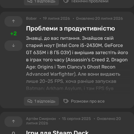
1 відповідь
Технічні проблеми
Воbеr
19 липня 2026
Оновлено 20 липня 2026
Проблеми з продуктивністю
+2
Знавці, до вас питання. Знайшов свій
старий ноут (Intel Core i5-2430M, GeForce
GT 635M і 8 ГБ ОЗУ) і вирішив затестіть його
в іграх того часу (Assassin's Creed 2, Dragon
Age: Origins і Tom Clancy's Ghost Recon
Advanced Warfighter). Але вони видають
лише 20–25 FPS, хоча раніше запускав
Batman: Arkham Asylum, і там FPS був
цілком адекватним (40–50 кадрів).
1 відповідь
Розмови про все
Пробував примусово запускати ігри через
NVIDIA Control Panel і додавати їх до
"Налаштування графіки" Windows - не
Артём Смирнон
15 серпня 2025
Оновлено 20
липня 2026
допомогло. Полазив у налаштуваннях і
побачив, що система просто не бачить GT
Ігри для Steam Deck
0