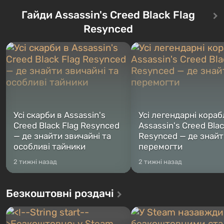
Auto: San Andreas . Вперше гра
першого серед побудовани
Гайди Assassin's Creed Black Flag
розповість історію одразу трьох
ж, за задумом спеціалістів 
персонажів: Майкла, Тревора і
Tec, повинно відкритися 
Resynced
Франкліна, між якими ви зможете
після того, як на Америку 
перемикатися в будь-який час.
ядерні бомби. Місце дії Fall
Жанр і гейм...
Західна Вірд...
Усі скарби в Assassin's
Усі легендарні кораб
Creed Black Flag Resynced
Assassin's Creed Blac
— де знайти звичайні та
Resynced — де знайти
особливі тайники
перемогти
2 тижні назад
2 тижні назад
Безкоштовні роздачі