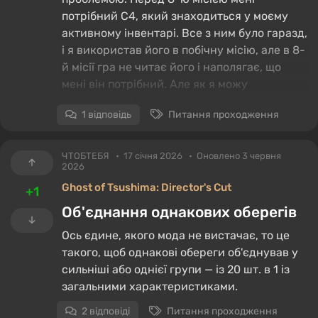
потрібний C4, який знаходиться у моєму
активному інвентарі. Все з ним було гаразд,
і я використав його в побічну місію, але в 8-
й місії гра не читає його і наполягає, що
мені він потрібний. Але як я можу
розпочати місію? Я переглянув
1 відповідь
Питання проходження
проходження на «Ютубі», зробив ідентичні
інвентарі, але без толку.
ЧТОБТЕБЯ
17 січня 2026
Оновлено 3 червня
2026
Ghost of Tsushima: Director's Cut
+1
Об'єднання однакових оберегів
Ось єдине, якого мода не вистачає, то це
такого, щоб однакові обереги об'єднував у
сильніші або однієї групи — із 20 шт. в 1 із
загальними характеристиками.
2 відповіді
Питання проходження