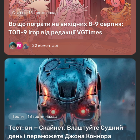
Статті
15 годин назад
Во що пограти на вихідних 8-9 серпня:
ТОП-9 ігор від редакції VGTimes
22 коментарі
Тести
18 годин назад
Тест: ви — Скайнет. Влаштуйте Судний
день і переможете Джона Коннора