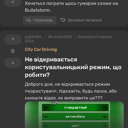
Хочеться пограти щось гумором схоже на
Bulletstorm.
1 відповідь
Загальні питання
patch4iks
28 січня 2026
Оновлено 3 червня
2026
City Car Driving
0
Не відкривається
користувальницький режим, що
робити?
Доброго дня, не відкривається режим
«користувач», підкажіть, будь ласка, або
скиньте відео, як виправити це???