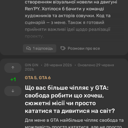
створенням візуальної новели на двигуні
Ren'PY. Хотілося б бачити у команді
художників та акторів озвучки. Код та
сценарій — з мене. Також я готовий
прийняти важливі ідеї щодо реалізації
проекту.
1 відповідь
Розмови про все
Дякую за те, що прочитали цю посаду. Всім
гарного часу доби)
GIN GIN
28 червня 2026
Оновлено 29 червня
2026
,
GTA 5
GTA 6
+1
Що вас більше чіпляє у GTA:
свобода робити що хочеш,
сюжетні місії чи просто
кататися та дивитися на світ?
Для мене в GTA найбільше чіпляє свобода та
можливість просто кататися, але не просто