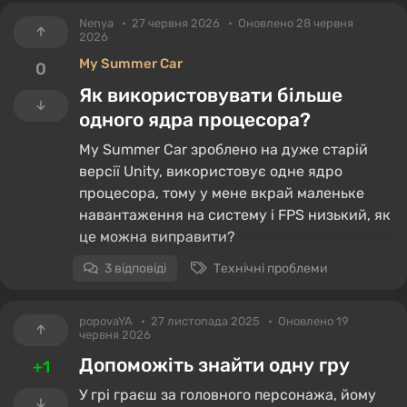
Nenya
27 червня 2026
Оновлено 28 червня
2026
My Summer Car
0
Як використовувати більше
одного ядра процесора?
My Summer Car зроблено на дуже старій
версії Unity, використовує одне ядро ​​
процесора, тому у мене вкрай маленьке
навантаження на систему і FPS низький, як
це можна виправити?
3 відповіді
Технічні проблеми
popovaYA
27 листопада 2025
Оновлено 19
червня 2026
Допоможіть знайти одну гру
+1
У грі граєш за головного персонажа, йому