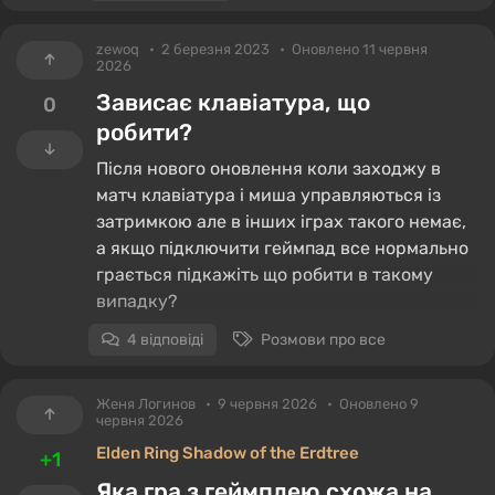
zewoq
2 березня 2023
Оновлено 11 червня
2026
Зависає клавіатура, що
0
робити?
Після нового оновлення коли заходжу в
матч клавіатура і миша управляються із
затримкою але в інших іграх такого немає,
а якщо підключити геймпад все нормально
грається підкажіть що робити в такому
випадку?
4 відповіді
Розмови про все
Женя Логинов
9 червня 2026
Оновлено 9
червня 2026
Elden Ring Shadow of the Erdtree
+1
Яка гра з геймплею схожа на