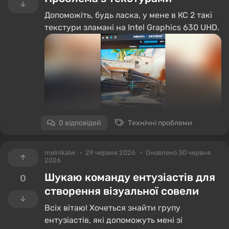
Допоможіть, будь ласка, у мене в КС 2 такі
текстури зламані на Intel Graphics 630 UHD.
0 відповідей
Технічні проблеми
melnikalw
29 червня 2026
Оновлено 30 червня
2026
Шукаю команду ентузіастів для
0
створення візуальної совели
Всіх вітаю! Хочеться знайти групу
ентузіастів, які допоможуть мені зі