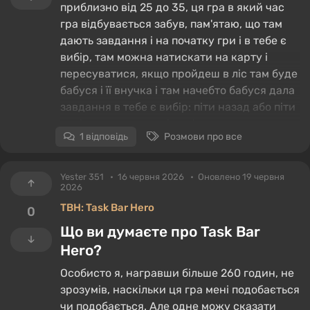
приблизно від 25 до 35, ця гра в який час
гра відбувається забув, пам'ятаю, що там
дають завдання і на початку гри і в тебе є
вибір, там можна натискати на карту і
пересуватися, якщо пройдеш в ліс там буде
бабуся і її внучка і там начебто бабуся дала
завдання в тебе є вибір: піти назад або піти
далі через струмок і пам'ятаю, якщо ти там
1 відповідь
Розмови про все
щось зробив не те, то тебе запруть в якийсь
дерев'яний будинок, допоможіть пж, в цю
гру грав на телефоні і на ПК вона теж
Yester 351
16 червня 2026
Оновлено 19 червня
2026
начебто є, пам'ятаю, ніби на заставці в плей
маркеті.
TBH: Task Bar Hero
0
Що ви думаєте про Task Bar
Hero?
Особисто я, награвши більше 260 годин, не
зрозумів, наскільки ця гра мені подобається
чи подобається. Але одне можу сказати