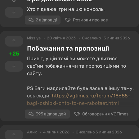
635M і ганяє їх на вбудовуванні Intel HD
Хто підкаже ігри на цю консоль.
3000. При цьому в диспетчері пристроїв
відображаються обидва відеоадаптери, і
2 відповіді
Розмови про все
помилок на них немає. Чи це може бути
пов'язано з кривими/застарілими
Missiya
20 квітня 2023
Оновлено 13 липня 2026
драйверами чи справа в чомусь іншому?
Побажання та пропозиції
+25
Привіт, у цій темі ви можете ділитися
своїми побажаннями та пропозиціями по
сайту.
PS Баги надсилайте будь ласка в іншу тему,
ось сюди:
https://vgtimes.ru/forum/18685-
bagi-oshibki-chto-to-ne-rabotaet.html
395 відповідей
Обговорення VGTimes
Алих
4 липня 2026
Оновлено 5 липня 2026