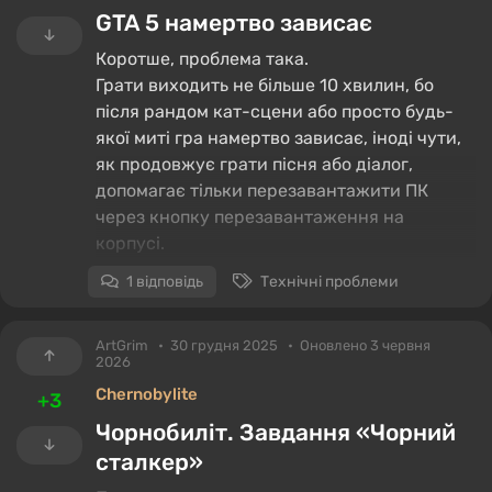
GTA 5 намертво зависає
Коротше, проблема така.
Грати виходить не більше 10 хвилин, бо
після рандом кат-сцени або просто будь-
якої миті гра намертво зависає, іноді чути,
як продовжує грати пісня або діалог,
допомагає тільки перезавантажити ПК
через кнопку перезавантаження на
корпусі.
1 відповідь
Технічні проблеми
ArtGrim
30 грудня 2025
Оновлено 3 червня
2026
Chernobylite
+3
Чорнобиліт. Завдання «Чорний
сталкер»