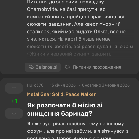
Питання до знаючих: проходжу
Chernobylite, на базі присутні всі
компаньйони та пройдені практично всі
сюжетні завдання. Але квест «Чорний
сталкер», який має видати Ольга, все не
з'являється. На карті більше немає
сюжетних квестів, всі розслідування, окрім
«Жінки у червоній сукні», закриті.
3 відповіді
Питання проходження
Хто знає, від чого залежить видача цього
квесту?
Hulio370
13 січня 2026
Оновлено 3 червня 2026
Metal Gear Solid: Peace Walker
+1
Як розпочати 8 місію зі
знищення барикад?
Я вже зустрічав подібну тему на іншому
форумі, але про неї забули, а я зіткнувся з
проблемою. Перед 8-ю місією мені