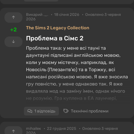
Викарий ._.
18 січня 2026
Оновлено 3 червня
2026
The Sims 2 Legacy Collection
+2
Проблема в Сімс 2
Проблема така: у мене всі тауні та
даунтауні підписані англійською мовою,
коли у моєму містечку, наприклад, як
Новосіль (Плезантв'ю) та в Торжку, всі
написані російською мовою. Я вже зносила
гру повністю, у мене однаково так. Я вже
видаляла мод на заміну імен, однак нічого
не розумію. Гра куплена в ЕА лаунчері,
останнє доповнення у нього про
1 відповідь
Технічні проблеми
вихованців, уже не знаю, що перевірити,
щоби все запрацювало. Бачила Стімівський
піст, де писали про сонний патч, але в мене
mihailек
22 грудня 2025
Оновлено 3 червня
2026