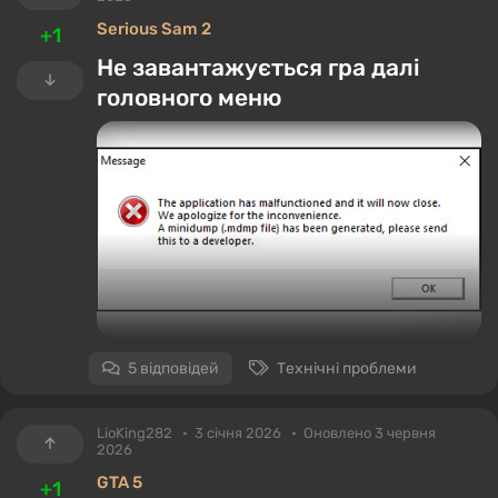
Serious Sam 2
+1
Не завантажується гра далі
головного меню
Що робити?
5 відповідей
Технічні проблеми
LioKing282
3 січня 2026
Оновлено 3 червня
2026
GTA 5
+1