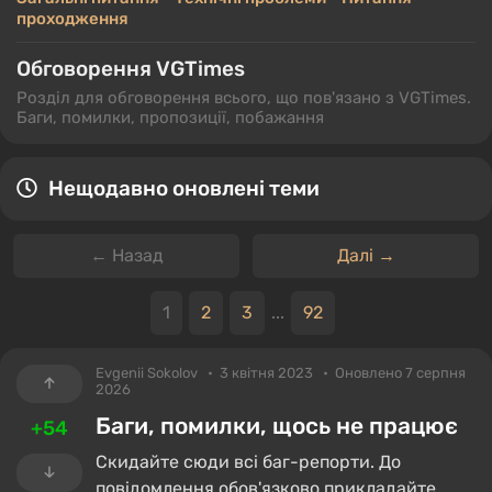
проходження
Обговорення VGTimes
Розділ для обговорення всього, що пов'язано з VGTimes.
Баги, помилки, пропозиції, побажання
Нещодавно оновлені теми
← Назад
Далі →
1
2
3
...
92
Evgenii Sokolov
3 квітня 2023
Оновлено 7 серпня
2026
Баги, помилки, щось не працює
+54
Скидайте сюди всі баг-репорти. До
повідомлення обов'язково прикладайте