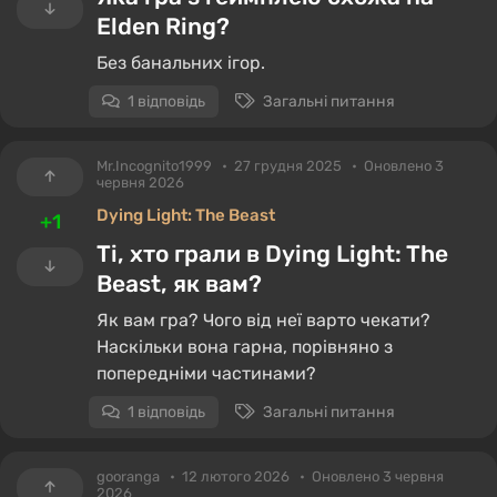
Elden Ring?
Без банальних ігор.
1 відповідь
Загальні питання
Mr.Incognito1999
27 грудня 2025
Оновлено 3
червня 2026
Dying Light: The Beast
+1
Ті, хто грали в Dying Light: The
Beast, як вам?
Як вам гра? Чого від неї варто чекати?
Наскільки вона гарна, порівняно з
попередніми частинами?
1 відповідь
Загальні питання
gooranga
12 лютого 2026
Оновлено 3 червня
2026