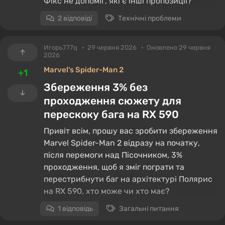
Фікс не допоміг, які є інші пропозиції?
2 відповіді
Технічні проблеми
Игорь777q
29 червня 2026
Оновлено 29 червня
2026
Marvel's Spider-Man 2
+1
Збереження 3% без
проходження сюжету для
перескоку бага на RХ 590
Привіт всім, прошу вас зробити збереження
Marvel Spider-Man 2 відразу на початку,
після перемоги над Пісочником, 3%
проходження, щоб я зміг пограти та
перестрибнути баг на архітектурі Полярис
на RX 590, хто може чи хто має?
1 відповідь
Загальні питання