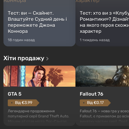
Тест: ви — Скайнет.
Тест: хто ви з «Клуб
Влаштуйте Судний день і
Романтики»? Дізнай
переможете Джона
на якого героя схож
Коннора
характер
18 годин назад
1 тиждень назад
Хіти продажу
GTA 5
Fallout 76
Від €3.99
Від €0.17
Легендарне продовження
Fallout 76 — нова гра у всес
популярної серії Grand Theft Auto.
Fallout, є приквелом до всі
Місцем дії став місто Лос-Сантос,
винятку частин серії. Події
полюбившийся ще в Grand Theft
починаються з Убежища 76