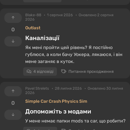
Blake-88
1 серпня 2026
Оновлено 2 серпня
2026
Outlast
0
Каналізації
Як мені пройти цей рівень? Я постійно
гублюся, а коли бачу Уокера, лякаюся, і він
мене заганяє в куток.
4 відповіді
Питання проходження
Pavel Strelets
28 липня 2026
Оновлено 30 липня
2026
Simple Car Crash Physics Sim
0
Допоможіть з модами
У мене немає папки mods та car, що робити?