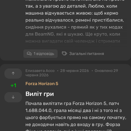
так, а з увагою до деталей. Люблю, коли
машина відчувається живою: щоб кермо
реально відчувалося, ремені пристібалися,
сидіння рухалися - прямий як у тих модах
для BeamNG, які я шукаю. Ще круто, коли
можна вигадати свій челендж і стримати
його: наприклад, проїхати все місто без
1 відповідь
Загальні питання
жодної аварії або виконати місію тільки на
одній машині. Сюжет теж важливий, але він
має давати простір для свого відіграшу, а
Елизавета Ассо
28 червня 2026
Оновлено 29
червня 2026
не вести за ручку. А що ближче вам?
Forza Horizon 5
+1
Виліт гри
Почала вилітати гра Forza Horizon 5, патч
1.688.044.0, грала місяці два і ні з того ні з
цього фарбується прямо на самому початку,
не доходячи навіть до входу в гру. Форза