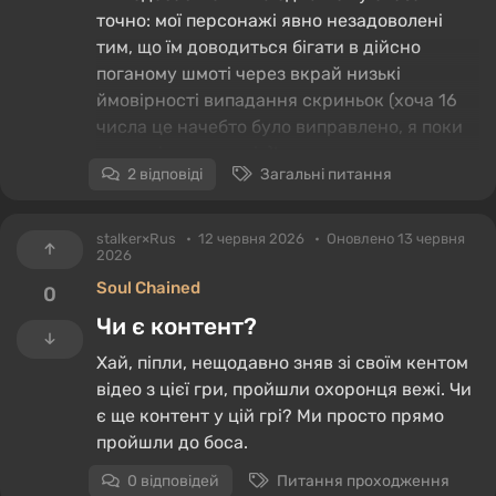
точно: мої персонажі явно незадоволені
тим, що їм доводиться бігати в дійсно
поганому шмоті через вкрай низькі
ймовірності випадання скриньок (хоча 16
числа це начебто було виправлено, я поки
що так і не зрозумів)!
2 відповіді
Загальні питання
stalker×Rus
12 червня 2026
Оновлено 13 червня
2026
Soul Chained
0
Чи є контент?
Хай, піпли, нещодавно зняв зі своїм кентом
відео з цієї гри, пройшли охоронця вежі. Чи
є ще контент у цій грі? Ми просто прямо
пройшли до боса.
0 відповідей
Питання проходження