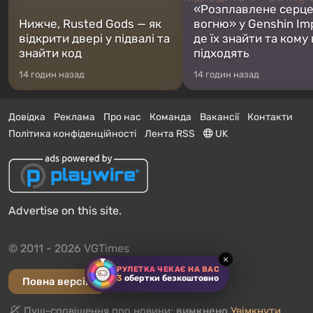
«Розплавлене серц
Нижче, Rusted Gods — як
вогню» у Genshin Im
відкрити двері у підвалі та
де їх знайти та кому
знайти код
підходять
14 годин назад
14 годин назад
Довідка
Реклама
Про нас
Команда
Вакансії
Контакти
Політика конфіденційності
Лента RSS
UK
Advertise on this site.
© 2011 - 2026 VGTimes
×
РУЛЕТКА ЧЕКАЄ НА ВАС
3
обертки безкоштовно
Повна версія
Пуш-сповіщення про новини:
вимкнено
Увімкнути