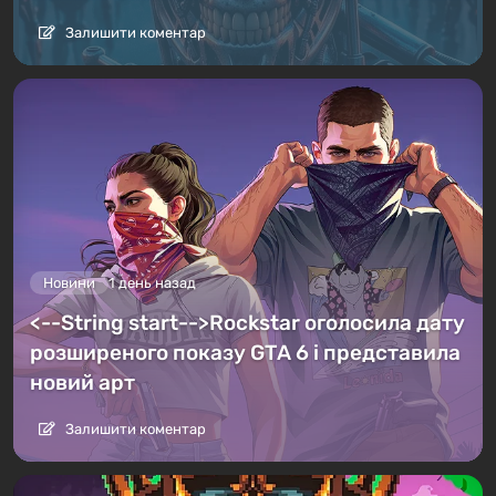
Залишити коментар
Новини
1 день назад
<--String start-->Rockstar оголосила дату
розширеного показу GTA 6 і представила
новий арт
Залишити коментар