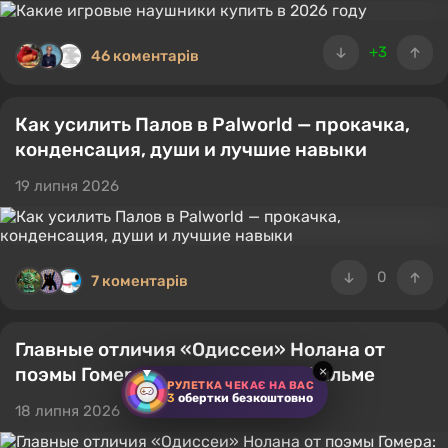
+3
46 коментарів
Как усилить Палов в Palworld — прокачка,
конденсация, души и лучшие навыки
19 липня 2026
0
7 коментарів
Главные отличия «Одиссеи» Нолана от
поэмы Гомера: что изменили в фильме
×
РУЛЕТКА ЧЕКАЄ НА ВАС
3
обертки безкоштовно
18 липня 2026