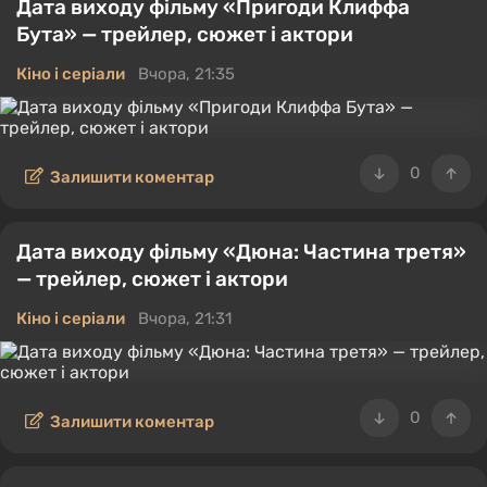
Дата виходу фільму «Пригоди Клиффа
посібники збираються як іграми різних жанрів, від
Бута» — трейлер, сюжет і актори
стрільців, і RPG до стратегій та платформників, а
також керівництва залози та рішень для ігор в іграх.
Кіно і серіали
Вчора, 21:35
Ми постійно оновлюємо інформацію та додаємо нові
поради, які допоможуть вам зрозуміти найскладнішу
механіку гри.
0
Залишити коментар
Дата виходу фільму «Дюна: Частина третя»
— трейлер, сюжет і актори
Кіно і серіали
Вчора, 21:31
0
Залишити коментар