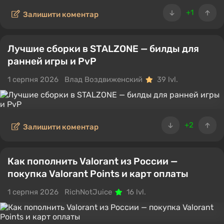
+1
Залишити коментар
Лучшие сборки в STALZONE — билды для
ранней игры и PvP
1 серпня 2026
Влад Воздвиженский
39 lvl.
+2
Залишити коментар
Как пополнить Valorant из России —
покупка Valorant Points и карт оплаты
1 серпня 2026
RichNotJuice
16 lvl.