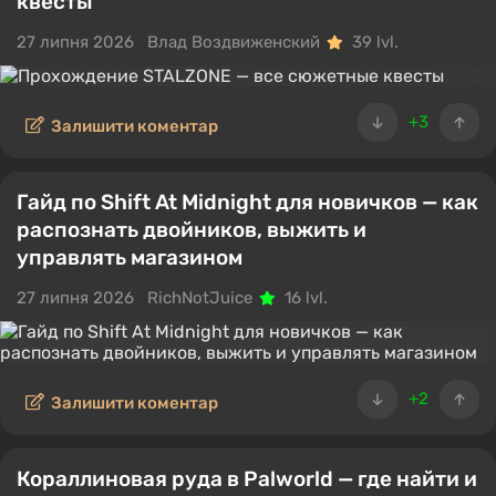
квесты
27 липня 2026
Влад Воздвиженский
39 lvl.
+3
Залишити коментар
Гайд по Shift At Midnight для новичков — как
распознать двойников, выжить и
управлять магазином
27 липня 2026
RichNotJuice
16 lvl.
+2
Залишити коментар
Кораллиновая руда в Palworld — где найти и