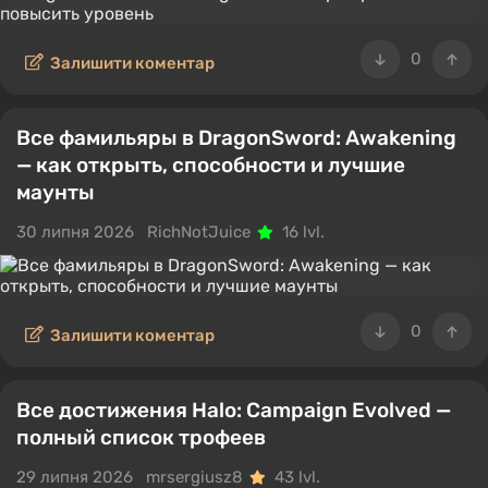
0
Залишити коментар
Все фамильяры в DragonSword: Awakening
— как открыть, способности и лучшие
маунты
30 липня 2026
RichNotJuice
16 lvl.
0
Залишити коментар
Все достижения Halo: Campaign Evolved —
полный список трофеев
29 липня 2026
mrsergiusz8
43 lvl.