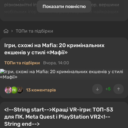
різноманітні ігри: списки найкращих ігор, вершини
Показати повністю
мобільних ігор тижня та року, вершини найкращих
відео та скріншоти. Більше того, для справжніх
шанувальників ми маємо цікаві колекції найкращих
ТОПи та підбірки
ігрових персонажів, найстрашніших і шалених
антагоністів, дивних імен ігор і навіть найсвібніших і
Ігри, схожі на Mafia: 20 кримінальних
величезних ігрових мечів! Цікаво? Потім вперед,
екшенів у стилі «Мафії»
знайте невідоме!
ТОПи та підбірки
Вчора, 14:00
+5
13 коментарів
<!--String start-->Кращі VR-ігри: ТОП-53
для ПК, Meta Quest і PlayStation VR2<!--
String end-->