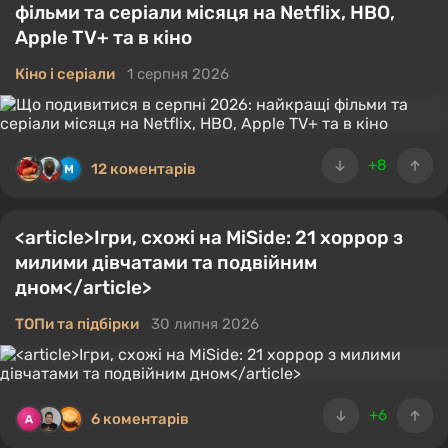
фільми та серіали місяця на Netflix, HBO,
Apple TV+ та в кіно
Кіно і серіали
1 серпня 2026
+8
12 коментарів
<article>Ігри, схожі на MiSide: 21 хоррор з
милими дівчатами та подвійним
дном</article>
ТОПи та підбірки
30 липня 2026
+6
6 коментарів