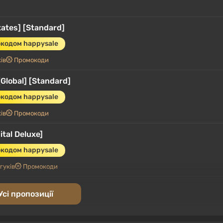
tates] [Standard]
окодом happysale
ів
Промокоди
[Global] [Standard]
окодом happysale
ів
Промокоди
ital Deluxe]
окодом happysale
гуків
Промокоди
[Global] [Standard]
Усі пропозиції
мокодом happysale
3.4
87 відгуків
Промокоди