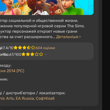
тор социальной и общественной жизни,
жение популярной игровой серии The Sims.
уктор персонажей откроет новые грани
ства за счет расширенного...
Детальніше
і:
7.4/10
604 оцінки
ritic:
67/100
иходу:
сня 2014 (PC)
ник:
і / дистриб'ютори / локалізатори:
nic Arts
,
EA Russia
,
СофтКлаб