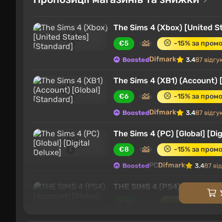
Геймплей
Игровой мир
Развитие персонажа
The Sims 4 (Xbox) [United S
Сюжет и одиночная игра
€5
-15% за пром
Важные особенности
Difmark
Boosted
3.4
87 відгук
The Sims 4 (XB1) (Account) 
Геймплей
€6
-15% за пром
Difmark
Boosted
3.4
87 відгук
The Sims 4 (PC) [Global] [Dig
€8
-15% за пром
PC
Difmark
Boosted
3.4
87 від
THE SIMS 4 (PS4) (Account) 
€14
-15% за про
PlayStation 4
Difmark
Boosted