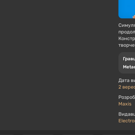
Симуля
продол
Констр
творче
Гравц
Metac
Дата в
2 вере
Розроб
Maxis
Видавц
Electro