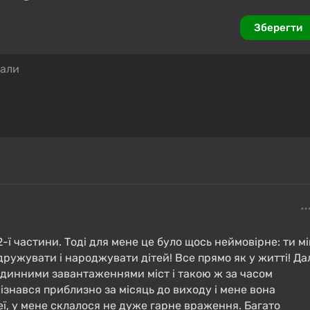
Зберегти
2-ї частини. Тоді для мене це було щось неймовірне: ти мі
дружувати і народжувати дітей! Все прямо як у житті! Да
годинними завантаженнями міст і такою ж за часом
, вместо этого большой набор карт (миров) в формате
ізнався приблизно за місяць до виходу і мене вона
игород, сельская местность, курорт, дикие
неї, у мене склалося не дуже гарне враження. Багато