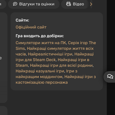
и
Відгуки та оцінки
Відео
Дати
Сайти:
Офіційний сайт
Гра входить до добірки:
Симулятори життя на ПК
,
Серія ігор The
Sims
,
Найкращі симулятори життя всіх
часів
,
Найреалістичніші ігри
,
Найкращі
е
ігри для Steam Deck
,
Найкращі ігри в
Steam
,
Найкращі ігри для всієї родини
,
Найкращі казуальні ігри
,
Ігри з
найкращим моддингом
,
Найкращі ігри з
кастомізацією персонажа