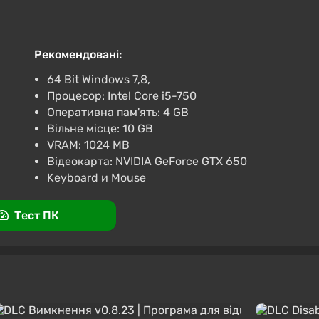
tates] [Standard]
-15% за промокодом happysale
Рекомендовані:
ди
64 Bit Windows 7,8,
Процесор: Intel Core i5-750
200 Moola
Оперативна пам'ять: 4 GB
Вільне місце: 10 GB
VRAM: 1024 MB
Відеокарта: NVIDIA GeForce GTX 650
Keyboard и Mouse
седневную жизнь в виртуальном мире, со всеми её
Тест ПК
ами, любовью и ненавистью, дружбой и враждой.
здать одного персонажа; построить династию — двух
й семьей — от детей до пожилых. Причем NPC не
нности.
ерсонажем и выполнение его желаний/требований,