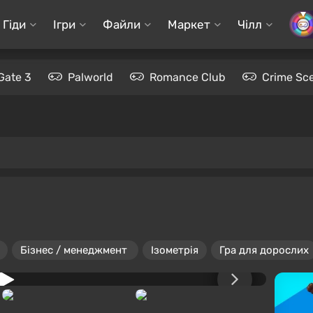
Гіди
Ігри
Файли
Маркет
Чілл
Gate 3
Palworld
Romance Club
Crime Sc
Бізнес / менеджмент
Ізометрія
Гра для дорослих