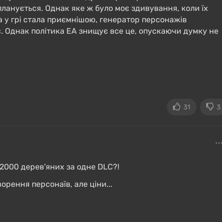
их делает широкий набор биомов: пустыни и леса,
 планується. Однак яке ж було моє здивування, коли їх
ода и архитектура зданий.
іка у грі стала приємнішою, генератор персонажів
є. Однак політика EA знищує все це, опускаючи думку не
в, а на тропическом острове игрока ждут хижины
аздо больше зон для развлечений: отдых на природе,
или библиотеки, поход в бар или ночной клуб с
приходится ждать загрузки, но пространство внутри
31
3
елено, чем в
The Sims 3
. Персонажей можно раскидат
 при этом они будут там, где их оставили.
 2000 дерев'яних за одне DLC?!
орення персонаїв, але ціни...