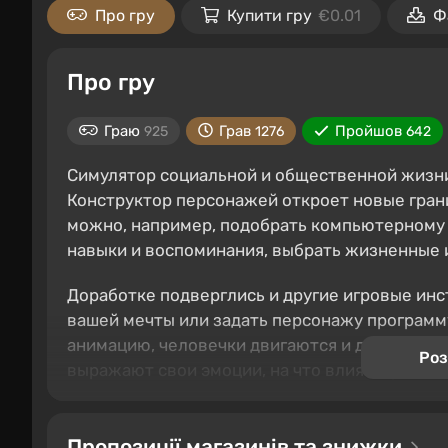
Про гру
Купити гру
€0.01
Ф
Про гру
Граю
Грав
Пройшов
925
1276
642
Симулятор социальной и общественной жизни
Конструктор персонажей откроет новые грани
можно, например, подобрать компьютерному 
навыки и воспоминания, выбрать жизненные 
Доработке подверглись и другие игровые инс
вашей мечты или задать персонажу программу
анимацию, человечки двигаются и действуют 
Роз
выражают свои эмоции, на что влияют различ
Зміст
Пропозиції магазинів та знижки