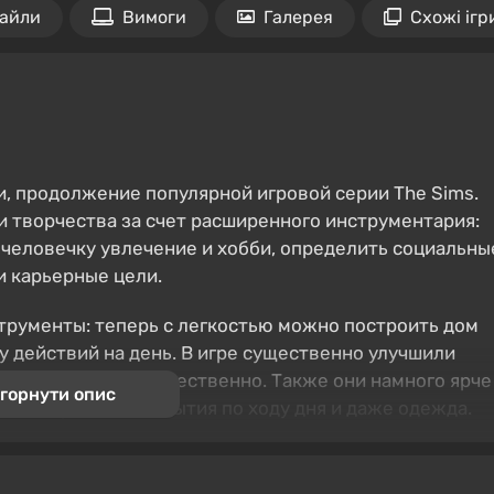
айли
Вимоги
Галерея
Схожі ігр
, продолжение популярной игровой серии The Sims.
 творчества за счет расширенного инструментария:
человечку увлечение и хобби, определить социальны
и карьерные цели.
трументы: теперь с легкостью можно построить дом
 действий на день. В игре существенно улучшили
более плавно и естественно. Также они намного ярче
горнути опис
ные случайные события по ходу дня и даже одежда.