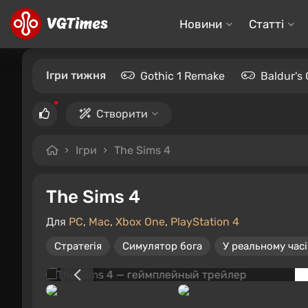
Новини
Статті
Ігри тижня
Gothic 1 Remake
Baldur's 
Створити
Ігри
The Sims 4
The Sims 4
Для
PC
,
Mac
,
Xbox One
,
PlayStation 4
Стратегія
Симулятор бога
У реальному часі