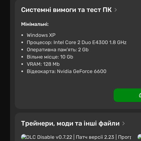
Системні вимоги та тест ПК
The Sims 4 (Xbox) [United S
€4.62
€5
-7%
Мінімальні:
Wyrel
3.1
103 відгуки
Промоко
Windows XP
Процесор: Intel Core 2 Duo E4300 1.8 GHz
The Sims 4 Music Den Kit + 
Оперативна пам'ять: 2 Gb
€4.99
Вільне місце: 10 Gb
VRAM: 128 Mb
PC
Steam
2.9
Відеокарта: Nvidia GeForce 6600
Sims 4 стремится реалистично воплотить пов
радостями и горестями, трудностями и успех
Желающие отыграть свое альтер-эго могут со
но также можно просто жить большой дружно
тупые болванчики, а имеют характер и особе
Трейнери, моди та інші файли
Важной частью геймплея является уход за п