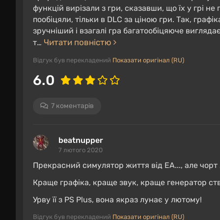
территории. Помимо ландшафта, уникальными 
функцій вирізали з гри, сказавши, що їх у грі не
саванна и тропики, а также система времен г
пообіцяли, тільки в DLC за ціною гри. Так, граф
зручніший і взагалі гра багатообіцяюче вигляда
Так, в мегаполисе много высоток и пентхаусо
Читати повністю
т…
местного племени и виллы богачей. Стало гор
Відгук був перекладений
Показати оригінал (RU)
спортзал, пикник, рыбалка, посещение музея 
друзьями.
6.0
Миры разделены на районы, между которыми 
7 коментарів
лучше открыто для исследования и более нас
по мирам, а потом переключаться между ними,
beatnupper
7 лютого 2020
Развитие персонажа
Прекрасний симулятор життя від EA..., але чорт
Краще графіка, краще звук, краще генератор ств
Урву її з PS Plus, вона якраз лунає у лютому!
Відгук був перекладений
Показати оригінал (RU)