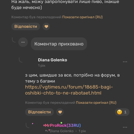
На жаль, можу запропонувати лише пиво, інакше
буде нечесно)
Коментар був перекладений
Показати оригінал (RU)
Відповісти
Коментар приховано
Diana Golenko
1 рік
з цим, швидше за все, потрібно на форум, в
тему з багами
https://vgtimes.ru/forum/18685-bagi-
oshibki-chto-to-ne-rabotaet.html
Коментар був перекладений
Показати оригінал (RU)
Відповісти
1
MrProRock(33RU)
Diana Golenko
1 рік