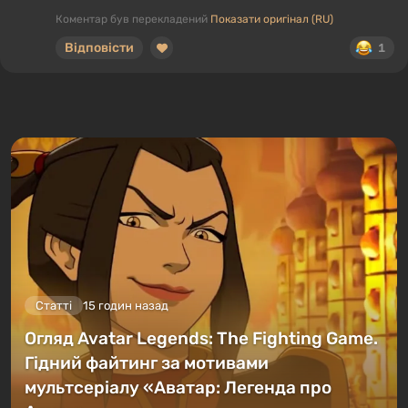
Коментар був перекладений
Показати оригінал (RU)
Відповісти
1
Статті
15 годин назад
Огляд Avatar Legends: The Fighting Game.
Гідний файтинг за мотивами
мультсеріалу «Аватар: Легенда про