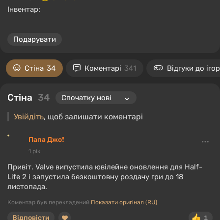
Інвентар:
Подарувати
Стіна
34
Коментарі
341
Відгуки до іго
Стіна
34
Увійдіть
, щоб залишати коментарі
Папа Джо❗
1 рік
Привіт. Valve випустила ювілейне оновлення для Half-
Life 2 і запустила безкоштовну роздачу гри до 18
листопада.
Коментар був перекладений
Показати оригінал (RU)
Відповісти
1