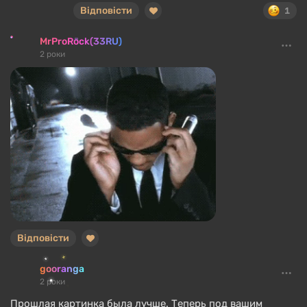
Відповісти
1
MrProRock(33RU)
2 роки
Відповісти
gooranga
2 роки
Прошлая картинка была лучше. Теперь под вашим