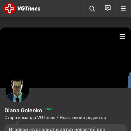
Diana Golenko
+146
Стара команда VGTimes / Неактивний редактор
Игровой журналист и автор новостей для