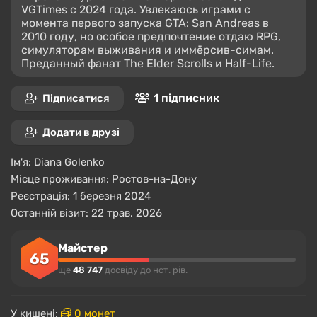
VGTimes с 2024 года. Увлекаюсь играми с
момента первого запуска GTA: San Andreas в
2010 году, но особое предпочтение отдаю RPG,
симуляторам выживания и иммёрсив-симам.
Преданный фанат The Elder Scrolls и Half-Life.
1 підписник
Підписатися
Додати в друзі
Ім'я:
Diana Golenko
Місце проживання:
Ростов-на-Дону
Реєстрація: 1 березня 2024
Останній візит: 22 трав. 2026
Майстер
65
ще
48 747
досвіду до нст. рів.
У кишені:
0 монет