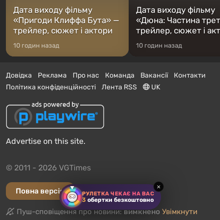
Дата виходу фільму
Дата виходу фільму
«Пригоди Клиффа Бута» —
«Дюна: Частина тре
трейлер, сюжет і актори
трейлер, сюжет і ак
10 годин назад
10 годин назад
Довідка
Реклама
Про нас
Команда
Вакансії
Контакти
Політика конфіденційності
Лента RSS
UK
Advertise on this site.
© 2011 - 2026 VGTimes
×
Повна версія
РУЛЕТКА ЧЕКАЄ НА ВАС
3
обертки безкоштовно
Пуш-сповіщення про новини:
вимкнено
Увімкнути