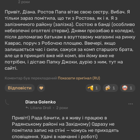
2 роки
Привіт, Діана. Ростов Папа вітає свою сестру. Вибач. Я
тільки зараз помітила, що ти з Ростова, як і я. Я з
залізничного району (залізка). Состою в банді (особливо
небезпечні оголтелі стерви). Днями прозябаю в коледжі,
після допомагаю батькам в взуттєвому магазині на ринку
Каврас, поруч з Робочою площею. Ввечері, якщо
залишається час і сили, сажуся за комп старшого брата,
але це в принципі вже мій комп, він йому вже не
потрібен, і дістаю Папку Джоки, дурію з ним, тут на
сайті.
Коментар був перекладений
Показати оригінал (RU)
Відповісти
1
1
1
Diana Golenko
Liliana Droll
2 роки
Привіт!) Рада бачити, а я живу і працюю в
Радянському районі на Західному) Одразу не
помітила запис на стіні — чомусь не приходять
сповіщення. Удачі в навчанні і роботі)