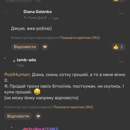
Diana Golenko
Папа Джо❗
1 рік
Дякую, вже роблю)
Коментар був перекладений
Показати оригінал (RU)
Відповісти
2
lamb-ada
1 рік
PostHuman
: Діана, скинь сотку грошей, а то в мене вічно
0.
Я: Продай трохи своїх біткоїнів, постхуман, не скупись. І
купи грошей.
(не можу йому напряму відповісти)
Коментар був перекладений
Показати оригінал (RU)
Відповісти
MrProRock(33RU)