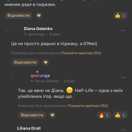
именем дядя в пиджаке.
Відповісти
1
Diana Golenko
gooranga
2 роки
Це не просто дядько в піджаку, а G'Man)
Коментар був перекладений
Показати оригінал (RU)
Відповісти
gooranga
Diana Golenko
2 роки
Так, це явно не Діана.
Half-Life — одна з моїх
улюблених ігор, якщо що.
Коментар був перекладений
Показати оригінал (RU)
Відповісти
1
1
Liliana Droll