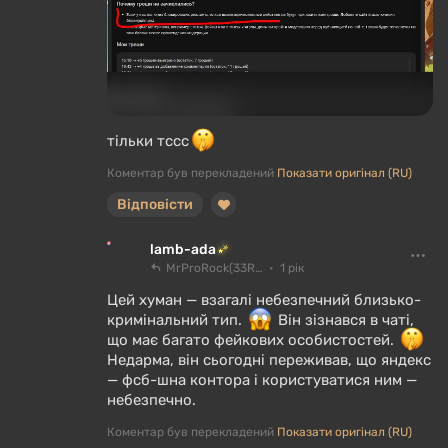
тільки тссс
Коментар був перекладений
Показати оригінал (RU)
Відповісти
lamb-ada
MrProRock(33RU)
1 рік
Цей хуман — взагалі небезпечний близько-
кримінальний тип.
Він зізнався в чаті,
що має багато фейкових особистостей.
Недарма, він сьогодні переживав, що яндекс
— фсб-шна контора і користуватися ним —
небезпечно.
Коментар був перекладений
Показати оригінал (RU)