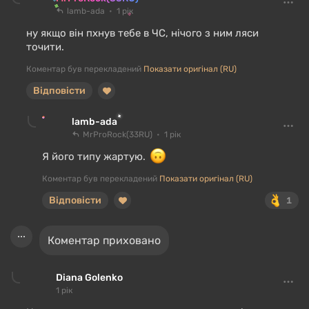
lamb-ada
1 рік
ну якщо він пхнув тебе в ЧС, нічого з ним ляси
точити.
Коментар був перекладений
Показати оригінал (RU)
Відповісти
lamb-ada
MrProRock(33RU)
1 рік
Я його типу жартую.
Коментар був перекладений
Показати оригінал (RU)
Відповісти
1
Коментар приховано
Diana Golenko
1 рік