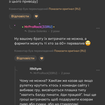
з цього приводу)
Коментар був перекладений
Показати оригінал (RU)
Відповісти
MrProRock(33RU)
Diana Golenko
2 роки
Ну вашому брату їх витрачати не можна, а
фармити можуть ті хто за 60+ перевалив
Коментар був перекладений
Показати оригінал (RU)
Відповісти
ithitym
MrProRock(33RU)
2 роки
Чому не можна? ХамХам же казав що якщо
рулетку крутить хтось з команди сайту і
вибиває гру, висвічується плашка типу
"хватить балду пинати, йди працюй". Інші ще
гроші витрачають щоб подарувати юзерам
пиво або сумки, або на стикерпакі