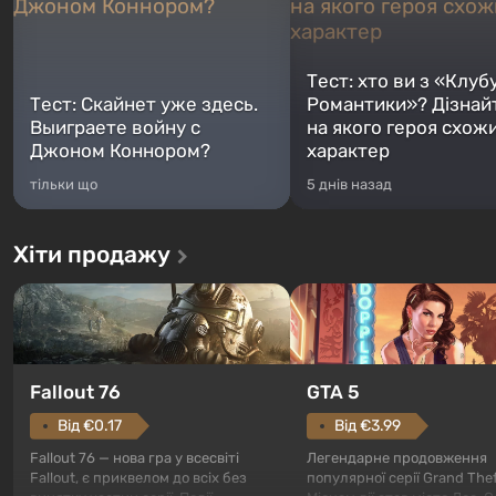
Тест: хто ви з «Клуб
Тест: Скайнет уже здесь.
Романтики»? Дізнай
Выиграете войну с
на якого героя схож
Джоном Коннором?
характер
тільки що
5 днів назад
Хіти продажу
GTA 5
Fallout 76
Від €3.99
Від €0.17
Легендарне продовження
Fallout 76 — нова гра у всесвіті
популярної серії Grand Thef
Fallout, є приквелом до всіх без