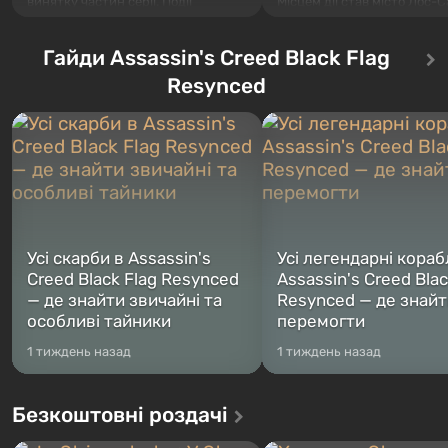
Місцем дії став місто Лос-С
винятку частин серії. Події
полюбившийся ще в Grand 
починаються з Убежища 76,
Auto: San Andreas . Вперше
першого серед побудованих. Воно
Гайди Assassin's Creed Black Flag
розповість історію одразу 
ж, за задумом спеціалістів Vault-
персонажів: Майкла, Тревор
Tec, повинно відкритися першим
Resynced
Франкліна, між якими ви з
після того, як на Америку впадуть
перемикатися в будь-який 
ядерні бомби. Місце дії Fallout 76 —
Жанр і гейм...
Західна Вірд...
Усі скарби в Assassin's
Усі легендарні кораб
Creed Black Flag Resynced
Assassin's Creed Blac
— де знайти звичайні та
Resynced — де знайти
особливі тайники
перемогти
1 тиждень назад
1 тиждень назад
Безкоштовні роздачі