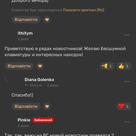
Доброго вечора)
Коментар був перекладений
Показати оригінал (RU)
Відповісти
ithitym
2 роки
Приветствую в рядах новостников! Желаю бесшумной
клавиатуры и интересных находок!
Відповісти
1
1
Diana Golenko
ithitym
2 роки
Спасибо!)
Відповісти
1
Pinkie
Забанений
2 роки
Так..так, вижу на ВГ новый новостник появился ?